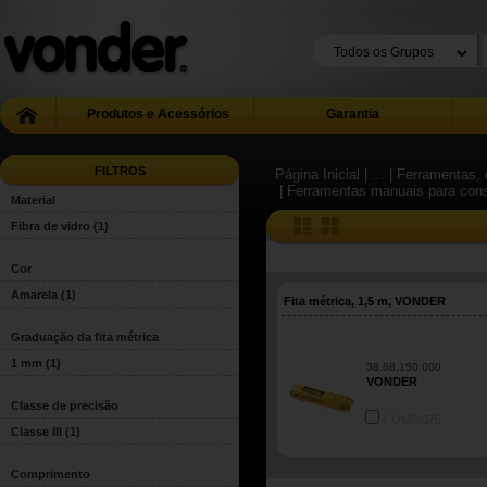
Produtos e Acessórios
Garantia
FILTROS
Página Inicial
| ...
| Ferramentas, 
| Ferramentas manuais para con
Material
Fibra de vidro
(1)
Cor
Amarela
(1)
Fita métrica, 1,5 m, VONDER
Graduação da fita métrica
1 mm
(1)
38.68.150.000
VONDER
Classe de precisão
COMPARE
Classe III
(1)
Comprimento