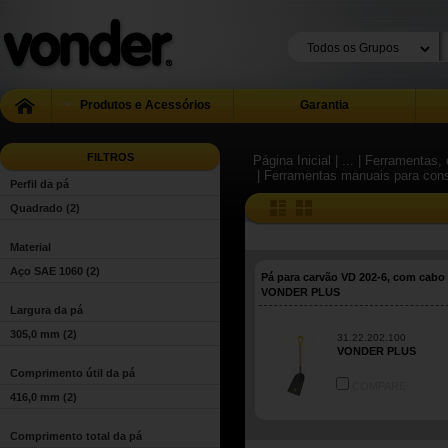
Produtos e Acessórios
Garantia
FILTROS
Página Inicial
| ...
| Ferramentas, 
| Ferramentas manuais para con
Perfil da pá
Quadrado
(2)
Material
Aço SAE 1060
(2)
Pá para carvão VD 202-6, com cabo
VONDER PLUS
Largura da pá
305,0 mm
(2)
31.22.202.100
VONDER PLUS
Comprimento útil da pá
COMPARE
416,0 mm
(2)
Comprimento total da pá