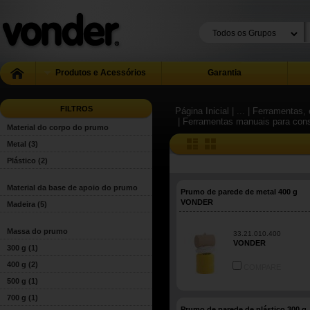
Produtos e Acessórios
Garantia
FILTROS
Página Inicial
| ...
| Ferramentas, 
| Ferramentas manuais para con
Material do corpo do prumo
Metal
(3)
Plástico
(2)
Material da base de apoio do prumo
Prumo de parede de metal 400 g
VONDER
Madeira
(5)
Massa do prumo
33.21.010.400
VONDER
300 g
(1)
400 g
(2)
COMPARE
500 g
(1)
700 g
(1)
Prumo de parede de plástico 300 g