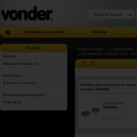
Produtos e Acessórios
Garantia
FILTROS
Página Inicial
| ...
| Ferramentas, 
| Ferramentas manuais para con
Material
Metal duro (widea)
(1)
Dimensões
Ø 22 mm x 2 mm
(1)
Roldanas para reposição no torquê
mosaico, VONDER
Massa aproximada (peso)
0,010 kg
(1)
36.33.800.002
VONDER
COMPARE