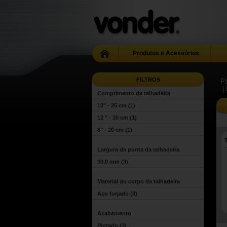
Produtos e Acessórios
FILTROS
Pá
|
Comprimento da talhadeira
10" - 25 cm
(1)
12 " - 30 cm
(1)
8" - 20 cm
(1)
Largura da ponta da talhadeira
30,0 mm
(3)
Material do corpo da talhadeira
Aço forjado
(3)
Acabamento
Pintado
(3)