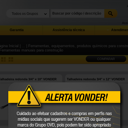
Assi
Garantia
Assistência técnica
Atendimen
gina Inicial
| ...
| Ferramentas, equipamentos, produtos químicos para constru
 Ferramentas manuais para construção
COMPARAR
Talhadeira redonda 3/4" x 10" VONDER
Talhadeira redonda 3/4" x 12" VONDER
33.42.191.003
33.42.191.203
VONDER
VONDER
COMPARE
COMPARE