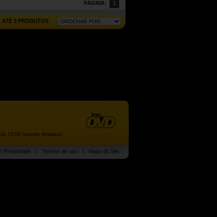
PÁGINA:
1
ATÉ 3 PRODUTOS
às 18:00 (exceto feriados)
de Privacidade
|
Termos de uso
|
Mapa do Site