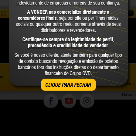
COMPARAR
Assistência ao Consumidor |
0800 723 4762
»
nal
Trabalhe Conosco
Atendimento Comercial: |
(41) 2101 0550
Atendimento de segunda a sexta-feira, das 08:00 
CLIQUE PARA FECHAR
Política 