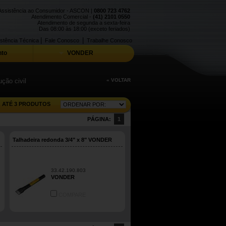
Assistência ao Consumidor - ASCON |
0800 723 4762
Atendimento Comercial -
(41) 2101 0550
Atendimento de segunda a sexta-feira
Das 08:00 às 18:00 (exceto feriados)
|
|
stência Técnica
Fale Conosco
Trabalhe Conosco
to
VONDER
ção civil
« VOLTAR
ATÉ 3 PRODUTOS
PÁGINA:
1
Talhadeira redonda 3/4" x 8" VONDER
33.42.190.803
VONDER
COMPARE