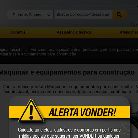
Assi
Garantia
Assistência técnica
Atendimen
gina Inicial
| ...
| Ferramentas, equipamentos, produtos químicos para constru
 Máquinas e equipamentos para construção
Máquinas e equipamentos para construção
Confira nosso produto Máquinas e equipamentos para construção - 
incontestável, assim como nossos produtos e serviços, conheça a lin