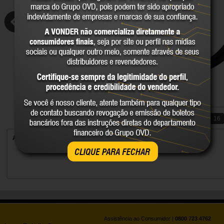
1
2
3
4
5
6
7
8
9
10
11
12
13
14
15
16
24
25
26
27
28
29
30
31
32
33
34
35
36
37
Acessórios para desempenadeira elétrica
45
46
47
48
49
50
51
CLIQUE PARA FECHAR
Assistência ao Consumidor |
0800 723 4762