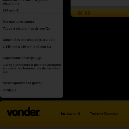
Altura do chão até a segunda
plataforma
890 mm
(1)
Material da estrutura
Tubos e plataformas de aço
(1)
Dimensões das chapas (C x L x A)
1.145 mm x 210 mm x 40 mm
(1)
Capacidade de carga (kgf)
225 kgf (Incluindo o peso do operador
+ o peso das ferramentas de trabalho)
(1)
Massa aproximada (peso)
24 kg
(1)
»
»
Institucional
Trabalhe Conosco