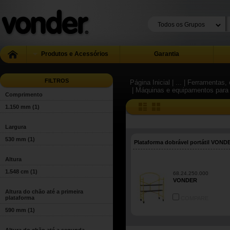
Produtos e Acessórios
Garantia
FILTROS
Página Inicial
| ...
| Ferramentas, 
| Máquinas e equipamentos para
Comprimento
1.150 mm
(1)
Largura
530 mm
(1)
Plataforma dobrável portátil VOND
Altura
1.548 cm
(1)
68.24.250.000
VONDER
Altura do chão até a primeira
plataforma
COMPARE
590 mm
(1)