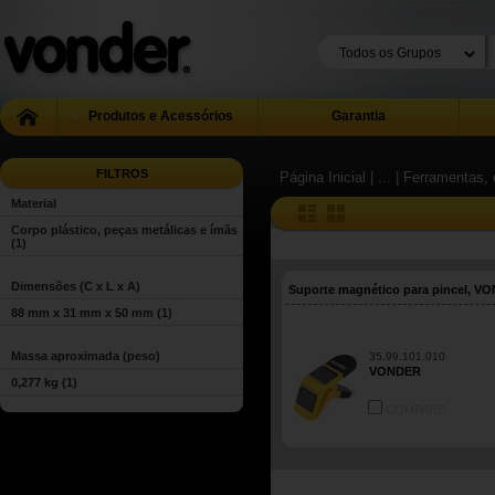
Produtos e Acessórios
Garantia
FILTROS
Página Inicial
| ...
| Ferramentas, 
Material
Corpo plástico, peças metálicas e ímãs
(1)
Dimensões (C x L x A)
Suporte magnético para pincel, V
88 mm x 31 mm x 50 mm
(1)
Massa aproximada (peso)
35.99.101.010
VONDER
0,277 kg
(1)
COMPARE