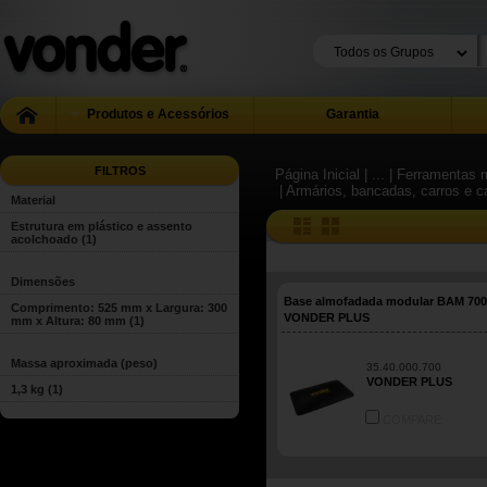
Produtos e Acessórios
Garantia
FILTROS
Página Inicial
| ...
| Ferramentas m
| Armários, bancadas, carros e c
Material
Estrutura em plástico e assento
acolchoado
(1)
Dimensões
Base almofadada modular BAM 700
Comprimento: 525 mm x Largura: 300
VONDER PLUS
mm x Altura: 80 mm
(1)
Massa aproximada (peso)
35.40.000.700
VONDER PLUS
1,3 kg
(1)
COMPARE