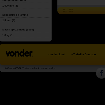
Comprimento total
1.500 mm
(1)
Espessura da lâmina
2,5 mm
(1)
Massa aproximada (peso)
1,8 kg
(1)
»
»
Institucional
Trabalhe Conosco
© Grupo OVD. Todos os direitos reservados.