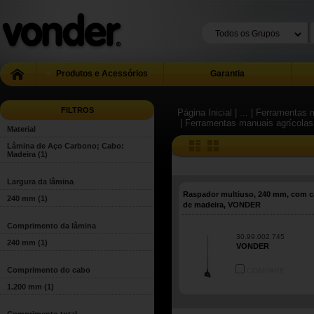
Produtos e Acessórios
Garantia
FILTROS
Página Inicial
| ...
| Ferramentas m
| Ferramentas manuais agrícolas
Material
Lâmina de Aço Carbono; Cabo:
Madeira
(1)
Largura da lâmina
Raspador multiuso, 240 mm, com 
240 mm
(1)
de madeira, VONDER
Comprimento da lâmina
30.99.002.745
240 mm
(1)
VONDER
Comprimento do cabo
COMPARE
1.200 mm
(1)