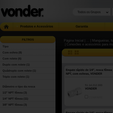
Produtos e Acessórios
Garantia
FILTROS
Página Inicial
| ...
| Mangueiras, 
| Conexões e acessórios para m
Tipo
Com esfera
(8)
Com rolete
(6)
Duplo com rolete
(1)
Engate rápido de 1/4", rosca fêmea 
Quádruplo com rolete
(1)
NPT, com esferas, VONDER
Triplo com rolete
(1)
51.14.212.000
Diâmetro e tipo da rosca
VONDER
1/2" NPT fêmea
(3)
COMPARE
1/4" NPT fêmea
(11)
3/8" NPT fêmea
(3)
Engate rápido de 1/4", rosca fêmea 