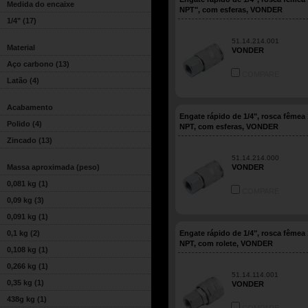
Medida do encaixe
NPT", com esferas, VONDER
1/4"
(17)
51.14.214.001
Material
VONDER
Aço carbono
(13)
COMPARE
Latão
(4)
Acabamento
Engate rápido de 1/4", rosca fêmea 
Polido
(4)
NPT, com esferas, VONDER
Zincado
(13)
51.14.214.000
Massa aproximada (peso)
VONDER
0,081 kg
(1)
COMPARE
0,09 kg
(3)
0,091 kg
(1)
0,1 kg
(2)
Engate rápido de 1/4", rosca fêmea 
NPT, com rolete, VONDER
0,108 kg
(1)
0,266 kg
(1)
51.14.114.001
0,35 kg
(1)
VONDER
438g kg
(1)