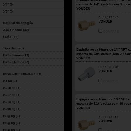
escama de 1/4", cartela com 3 peças
3/4"
(6)
VONDER
3/8"
(8)
51.11.314.140
VONDER
Material do espigão
Aço zincado
(32)
COMPARE
Latão
(17)
Tipo da rosca
Espigão rosca fêmea de 1/4" NPT 
escama de 3/8", cartela com 2 peças
NPT - Fêmea
(12)
VONDER
NPT - Macho
(37)
51.14.143.802
VONDER
Massa aproximada (peso)
0,1 kg
(1)
COMPARE
0.016 kg
(1)
0.017 kg
(1)
Espigão rosca fêmea de 1/4" NPT 
0.018 kg
(1)
escama de 5/16", caixa com 40 peça
VONDER
0.065 kg
(1)
014g kg
(1)
51.11.145.161
VONDER
015g kg
(1)
016g kg
(1)