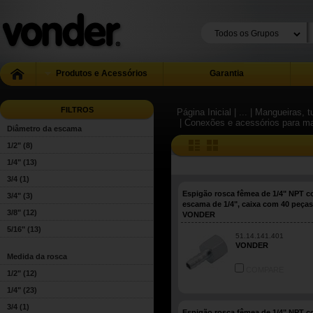
Produtos e Acessórios
Garantia
FILTROS
Página Inicial
| ...
| Mangueiras, 
| Conexões e acessórios para m
Diâmetro da escama
1/2"
(8)
1/4"
(13)
3/4
(1)
Espigão rosca fêmea de 1/4" NPT 
3/4"
(3)
escama de 1/4", caixa com 40 peças
3/8"
(12)
VONDER
5/16"
(13)
51.14.141.401
VONDER
Medida da rosca
COMPARE
1/2"
(12)
1/4"
(23)
3/4
(1)
Espigão rosca fêmea de 1/4" NPT 