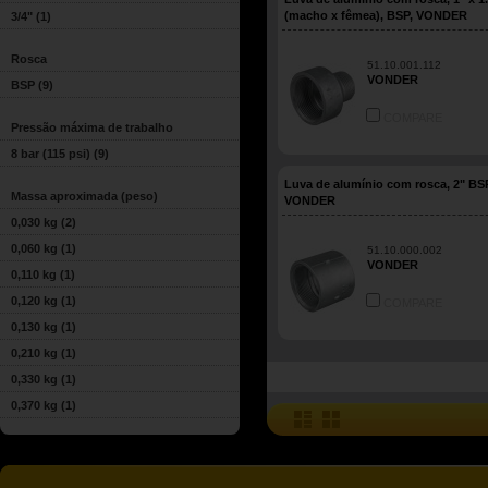
(macho x fêmea), BSP, VONDER
3/4"
(1)
Rosca
51.10.001.112
VONDER
BSP
(9)
COMPARE
Pressão máxima de trabalho
8 bar (115 psi)
(9)
Luva de alumínio com rosca, 2" BS
Massa aproximada (peso)
VONDER
0,030 kg
(2)
0,060 kg
(1)
51.10.000.002
VONDER
0,110 kg
(1)
0,120 kg
(1)
COMPARE
0,130 kg
(1)
0,210 kg
(1)
0,330 kg
(1)
0,370 kg
(1)