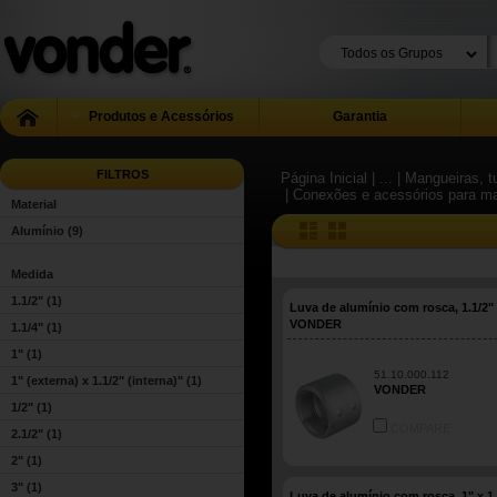
Produtos e Acessórios
Garantia
FILTROS
Página Inicial
| ...
| Mangueiras, 
| Conexões e acessórios para m
Material
Alumínio
(9)
Medida
1.1/2"
(1)
Luva de alumínio com rosca, 1.1/2"
VONDER
1.1/4"
(1)
1"
(1)
51.10.000.112
1" (externa) x 1.1/2" (interna)"
(1)
VONDER
1/2"
(1)
COMPARE
2.1/2"
(1)
2"
(1)
3"
(1)
Luva de alumínio com rosca, 1" x 1.