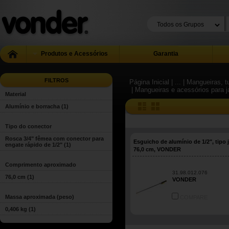
Produtos e Acessórios
Garantia
FILTROS
Página Inicial
| ...
| Mangueiras, 
| Mangueiras e acessórios para 
Material
Alumínio e borracha
(1)
Tipo do conector
Rosca 3/4" fêmea com conector para
Esguicho de alumínio de 1/2", tipo j
engate rápido de 1/2"
(1)
76,0 cm, VONDER
Comprimento aproximado
31.98.012.076
76,0 cm
(1)
VONDER
Massa aproximada (peso)
COMPARE
0,406 kg
(1)