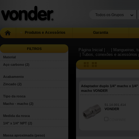
Produtos e Acessórios
Garantia
FILTROS
Página Inicial
| ...
| Mangueiras, 
| Tubos, conexões e acessórios p
Material
Aço carbono
(2)
Acabamento
Zincado
(2)
Adaptador duplo 1/4" macho x 1/4"
macho VONDER
Tipo da rosca
Macho - macho
(2)
51.14.001.414
VONDER
Medida da rosca
COMPARE
1/4" x 1/4" NPT
(2)
Massa aproximada (peso)