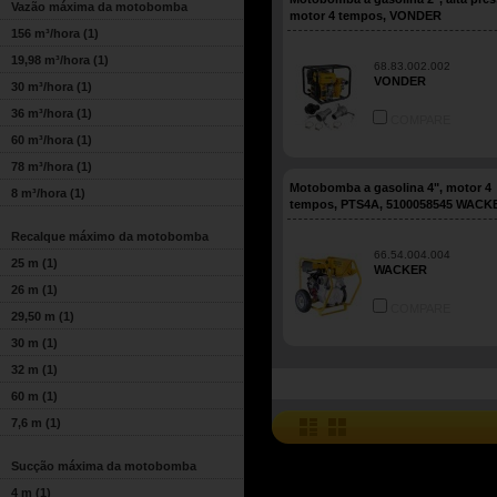
Vazão máxima da motobomba
motor 4 tempos, VONDER
156 m³/hora
(1)
19,98 m³/hora
(1)
68.83.002.002
VONDER
30 m³/hora
(1)
36 m³/hora
(1)
COMPARE
60 m³/hora
(1)
78 m³/hora
(1)
Motobomba a gasolina 4", motor 4
8 m³/hora
(1)
tempos, PTS4A, 5100058545 WACK
Recalque máximo da motobomba
66.54.004.004
25 m
(1)
WACKER
26 m
(1)
COMPARE
29,50 m
(1)
30 m
(1)
32 m
(1)
60 m
(1)
7,6 m
(1)
Sucção máxima da motobomba
4 m
(1)