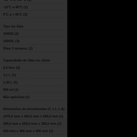
-15°C a 40°C
(2)
0°C a + 40°C
(2)
Tipo do óleo
10W30
(2)
10W30.
(3)
Óleo 2 tempos.
(1)
Capacidade de óleo no cárter
0,5 litro
(2)
1,1 L
(1)
1,30 L
(1)
550 ml
(1)
Não aplicável
(1)
Dimensões da motobomba (C x L x A)
1070,0 mm x 460,0 mm x 590,0 mm
(1)
395,0 mm x 295,0 mm x 385,0 mm
(1)
430 mm x 366 mm x 405 mm
(1)