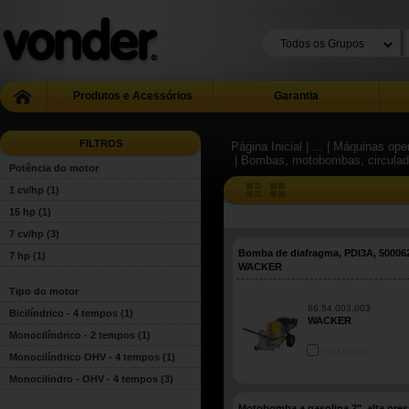
Produtos e Acessórios
Garantia
FILTROS
Página Inicial
| ...
| Máquinas ope
| Bombas, motobombas, circulado
Potência do motor
1 cv/hp
(1)
15 hp
(1)
7 cv/hp
(3)
Bomba de diafragma, PDI3A, 50006
7 hp
(1)
WACKER
Tipo do motor
66.54.003.003
Bicilíndrico - 4 tempos
(1)
WACKER
Monocilíndrico - 2 tempos
(1)
COMPARE
Monocilíndrico OHV - 4 tempos
(1)
Monocilindro - OHV - 4 tempos
(3)
Motobomba a gasolina 2", alta pres