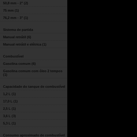
50,8 mm - 2"
(2)
75 mm
(1)
76,2 mm - 3"
(1)
Sistema de partida
Manual retrátil
(6)
Manual retrátil e elétrica
(1)
Combustível
Gasolina comum
(6)
Gasolina comum com óleo 2 tempos
(1)
Capacidade do tanque de combustível
1,2 L
(1)
17,0 L
(1)
2,5 L
(1)
3,6 L
(3)
5,3 L
(1)
Consumo aproximado de combustível