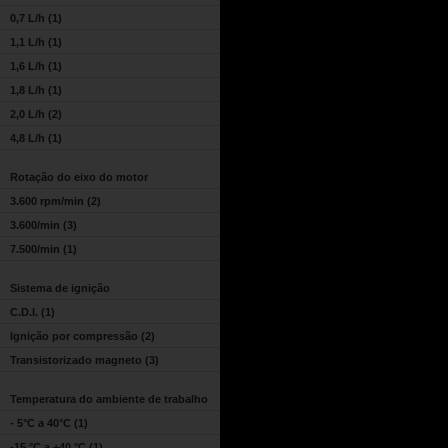
0,7 L/h
(1)
1,1 L/h
(1)
1,6 L/h
(1)
1,8 L/h
(1)
2,0 L/h
(2)
4,8 L/h
(1)
Rotação do eixo do motor
3.600 rpm/min
(2)
3.600/min
(3)
7.500/min
(1)
Sistema de ignição
C.D.I.
(1)
Ignição por compressão
(2)
Transistorizado magneto
(3)
Temperatura do ambiente de trabalho
- 5°C a 40°C
(1)
-15 °C a +40 °C
(1)