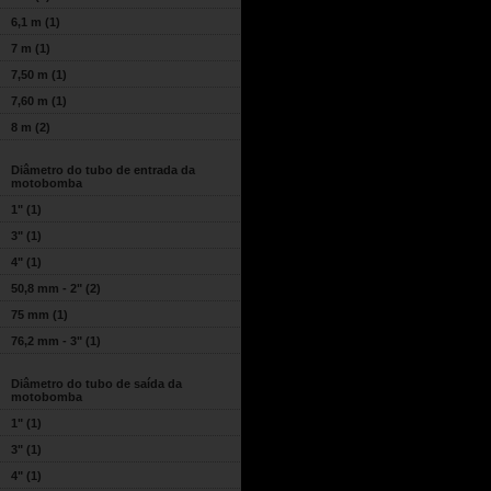
6,1 m
(1)
7 m
(1)
7,50 m
(1)
7,60 m
(1)
8 m
(2)
Diâmetro do tubo de entrada da
motobomba
1"
(1)
3"
(1)
4"
(1)
50,8 mm - 2"
(2)
75 mm
(1)
76,2 mm - 3"
(1)
Diâmetro do tubo de saída da
motobomba
1"
(1)
3"
(1)
4"
(1)