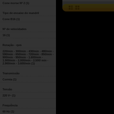
Cone morse Nº 2
(1)
Tipo de encaixe do mandril
Cone B16
(1)
Nº de velocidades
16
(1)
Rotação - rpm
220/min - 300/min - 430/min - 480/min -
590/min - 650/min - 720/min - 850/min -
900/min - 950/min - 1.600/min -
1.900/min - 2.000/min - 2.500/ min -
2.900/min - 3.600/min
(1)
Transmissão
Correia
(1)
Tensão
220 V~
(1)
Frequência
60 Hz
(1)