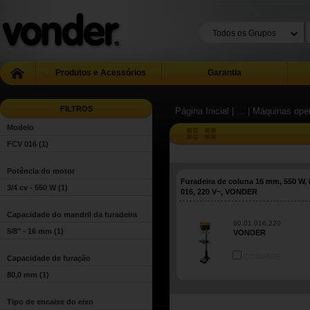
Produtos e Acessórios
Garantia
FILTROS
Página Inicial
| ...
| Máquinas ope
Modelo
FCV 016
(1)
Potência do motor
Furadeira de coluna 16 mm, 550 W,
3/4 cv - 550 W
(1)
016, 220 V~, VONDER
Capacidade do mandril da furadeira
60.01.016.220
5/8" - 16 mm
(1)
VONDER
COMPARE
Capacidade de furação
80,0 mm
(1)
Tipo de encaixe do eixo