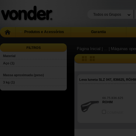
Produtos e Acessórios
Garantia
FILTROS
Página Inicial
| ...
| Máquinas ope
Material
Aço
(1)
Massa aproximada (peso)
Leva luneta SLZ 047, 836625, RÖH
3 kg
(1)
66.75.836.625
ROHM
COMPARE