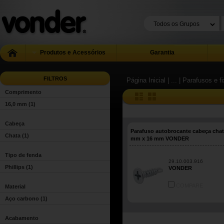
Produtos e Acessórios
Garantia
FILTROS
Página Inicial
| ...
| Parafusos e f
Comprimento
16,0 mm
(1)
Cabeça
Parafuso autobrocante cabeça chat
Chata
(1)
mm x 16 mm VONDER
Tipo de fenda
29.10.003.916
Phillips
(1)
VONDER
COMPARE
Material
Aço carbono
(1)
Acabamento