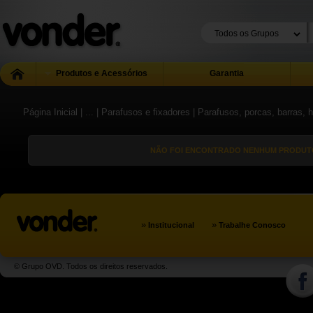
Produtos e Acessórios
Garantia
Página Inicial
| ...
| Parafusos e fixadores
| Parafusos, porcas, barras,
NÃO FOI ENCONTRADO NENHUM PRODUTO
»
»
Institucional
Trabalhe Conosco
© Grupo OVD. Todos os direitos reservados.