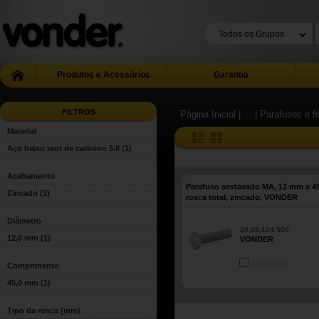
Produtos e Acessórios
Garantia
FILTROS
Página Inicial
| ...
| Parafusos e f
Material
Aço baixo teor de carbono 5.8
(1)
Acabamento
Parafuso sextavado MA, 12 mm x 4
Zincado
(1)
rosca total, zincado, VONDER
Diâmetro
20.68.124.500
12,0 mm
(1)
VONDER
COMPARE
Comprimento
45,0 mm
(1)
Tipo da rosca (mm)