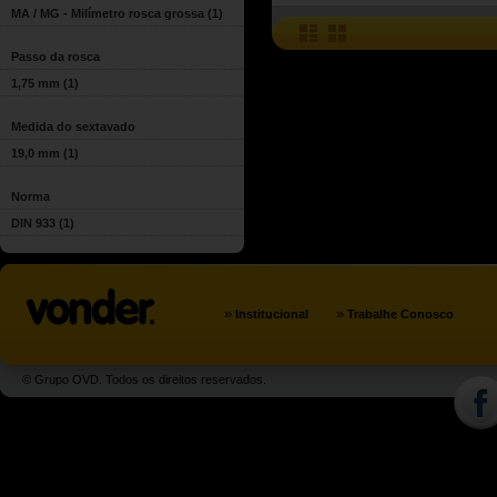
MA / MG - Milímetro rosca grossa
(1)
Passo da rosca
1,75 mm
(1)
Medida do sextavado
19,0 mm
(1)
Norma
DIN 933
(1)
»
»
Institucional
Trabalhe Conosco
© Grupo OVD. Todos os direitos reservados.