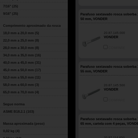
7/16"
(25)
9/16"
(25)
Parafuso sextavado rosca soberba 1
50 mm, VONDER
Comprimento aproximado da rosca
18,0 mm a 20,0 mm
(5)
20.87.145.000
VONDER
22,0 mm a 25,0 mm
(8)
28,0 mm a 30,0 mm
(8)
COMPARE
34,0 mm a 35,0 mm
(16)
40,0 mm a 45,0 mm
(31)
Parafuso sextavado rosca soberba 1
45,0 mm a 50,0 mm
(17)
55 mm, VONDER
52,0 mm a 55,0 mm
(11)
58,0 mm a 60,0 mm
(3)
20.87.145.500
VONDER
65,0 mm a 70,0 mm
(4)
COMPARE
Segue norma
ASME B18.2.1
(103)
Parafuso sextavado rosca soberba 1
Massa aproximada (peso)
65 mm, cartela com 4 peças, VOND
0,02 kg
(4)
20.87.114.650