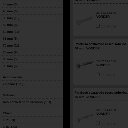
40 mm
(8)
45 mm
(6)
29.34.143.500
VONDER
50 mm
(10)
55 mm
(8)
COMPARE
60 mm
(11)
65 mm
(9)
Parafuso sextavado rosca soberba 1
70 mm
(11)
40 mm, VONDER
75 mm
(9)
80 mm
(5)
20.87.144.000
VONDER
90 mm
(6)
COMPARE
Acabamento
Zincado
(103)
Parafuso sextavado rosca soberba 1
Material
45 mm, VONDER
Aço baixo teor de carbono
(103)
20.87.144.500
Chave
VONDER
1/2"
(30)
COMPARE
5/16"
(23)