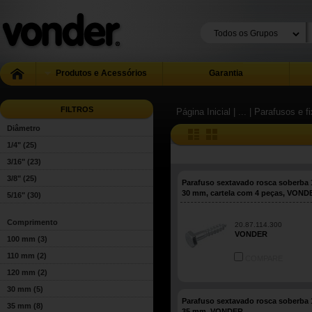
Produtos e Acessórios
Garantia
FILTROS
Página Inicial
| ...
| Parafusos e f
Diâmetro
1/4"
(25)
3/16"
(23)
3/8"
(25)
Parafuso sextavado rosca soberba 1
30 mm, cartela com 4 peças, VOND
5/16"
(30)
Comprimento
20.87.114.300
VONDER
100 mm
(3)
110 mm
(2)
COMPARE
120 mm
(2)
30 mm
(5)
Parafuso sextavado rosca soberba 1
35 mm
(8)
35 mm, VONDER