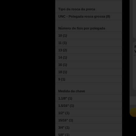
Tipo da rosca da porca
UNC - Polegada rosca grossa
(8)
Número de fios por polegada
10
(1)
11
(1)
13
(2)
14
(1)
16
(1)
18
(1)
9
(1)
Medida da chave
1.1/8"
(1)
1.5/16"
(1)
1/2"
(1)
15/16"
(1)
3/4"
(1)
5/8"
(1)