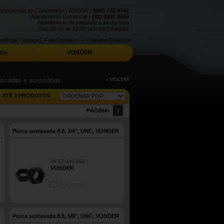
Assistência ao Consumidor - ASCON |
0800 723 4762
Atendimento Comercial -
(41) 2101 0550
Atendimento de segunda a sexta-feira
Das 08:00 às 18:00 (exceto feriados)
|
|
stência Técnica
Fale Conosco
Trabalhe Conosco
to
VONDER
roscadas e acessórios
« VOLTAR
ATÉ 3 PRODUTOS
PÁGINA:
1
Porca sextavada 8.8, 3/4", UNC, VONDER
28.52.340.002
VONDER
COMPARE
Porca sextavada 8.8, 5/8", UNC, VONDER