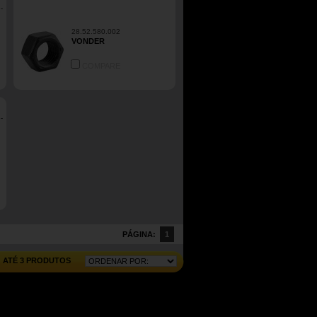
28.52.580.002
VONDER
COMPARE
PÁGINA:
1
ATÉ 3 PRODUTOS