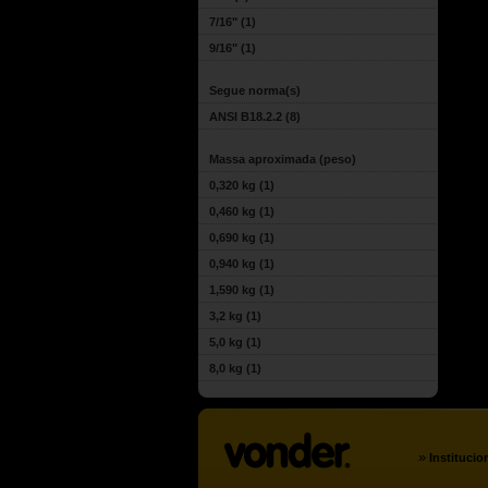
7/16"
(1)
9/16"
(1)
Segue norma(s)
ANSI B18.2.2
(8)
Massa aproximada (peso)
0,320 kg
(1)
0,460 kg
(1)
0,690 kg
(1)
0,940 kg
(1)
1,590 kg
(1)
3,2 kg
(1)
5,0 kg
(1)
8,0 kg
(1)
»
Institucio