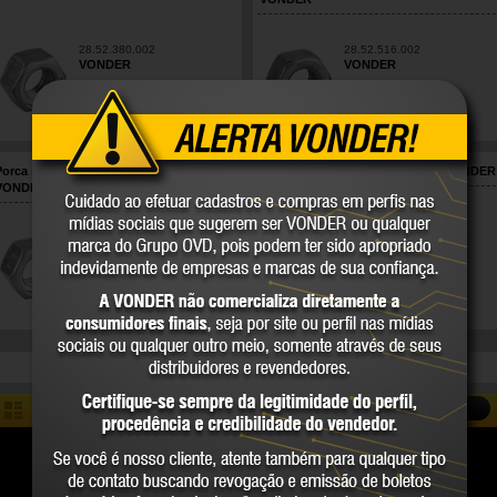
28.52.380.002
28.52.516.002
VONDER
VONDER
COMPARE
COMPARE
Porca sextavada 8.8, 7/16", UNC,
Porca sextavada 8.8, 7/8", UNC, VONDER
VONDER
28.52.716.002
28.52.780.002
VONDER
VONDER
COMPARE
COMPARE
COMPARAR