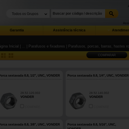
Assi
Garantia
Assistência técnica
Atendimen
gina Inicial
| ...
| Parafusos e fixadores
| Parafusos, porcas, barras, hastes 
COMPARAR
Porca sextavada 8.8, 1/2", UNC, VONDER
Porca sextavada 8.8, 1/4", UNC, VONDER
28.52.120.002
28.52.140.002
VONDER
VONDER
COMPARE
COMPARE
Porca sextavada 8.8, 3/8", UNC, VONDER
Porca sextavada 8.8, 5/16", UNC,
VONDER