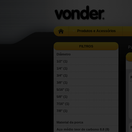
Produtos e Acessórios
FILTROS
Pá
Diâmetro
1/2"
(1)
1/4"
(1)
3/4"
(1)
3/8"
(1)
5/16"
(1)
5/8"
(1)
7/16"
(1)
7/8"
(1)
Material da porca
Aço médio teor de carbono 8.8
(8)