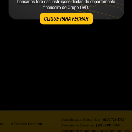
CLIQUE PARA FECHAR
Assistência ao Consumidor |
0800 723 4762
»
nal
Trabalhe Conosco
Atendimento Comercial: |
(41) 2101 0550
Atendimento de segunda a sexta-feira, das 08:00 