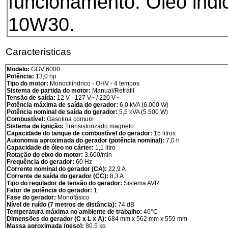
funcionamento. Óleo indi
10W30.
Características
Modelo:
GGV 6000
Potência:
13,0 hp
Tipo do motor:
Monocilíndrico - OHV - 4 tempos
Sistema de partida do motor:
Manual/Retrátil
Tensão de saída:
12 V - 127 V~ / 220 V~
Potência máxima de saída do gerador:
6,0 kVA (6.000 W)
Potência nominal de saída do gerador:
5,5 kVA (5.500 W)
Combustível:
Gasolina comum
Sistema de ignição:
Transistorizado magneto
Capacidade do tanque de combustível do gerador:
15 litros
Autonomia aproximada do gerador (potência nominal):
7,0 h
Capacidade de óleo no cárter:
1,1 litro
Rotação do eixo do motor:
3.600/min
Frequência do gerador:
60 Hz
Corrente nominal do gerador (CA):
22,9 A
Corrente de saída do gerador (CC):
8,3 A
Tipo do regulador de tensão do gerador:
Sistema AVR
Fator de potência do gerador:
1
Fase do gerador:
Monofásico
Nível de ruído (7 metros de distância):
74 dB
Temperatura máxima no ambiente de trabalho:
40°C
Dimensões do gerador (C x L x A):
684 mm x 562 mm x 559 mm
Massa aproximada (peso):
80,5 kg