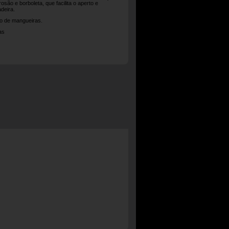
osão e borboleta, que facilita o aperto e
deira.
ão de mangueiras.
as