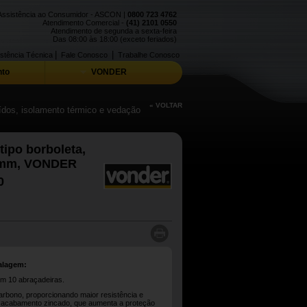
Assistência ao Consumidor - ASCON |
0800 723 4762
Atendimento Comercial -
(41) 2101 0550
Atendimento de segunda a sexta-feira
Das 08:00 às 18:00 (exceto feriados)
|
|
stência Técnica
Fale Conosco
Trabalhe Conosco
to
VONDER
« VOLTAR
uídos, isolamento térmico e vedação
tipo borboleta,
 mm, VONDER
0
alagem:
om 10 abraçadeiras.
rbono, proporcionando maior resistência e
i acabamento zincado, que aumenta a proteção