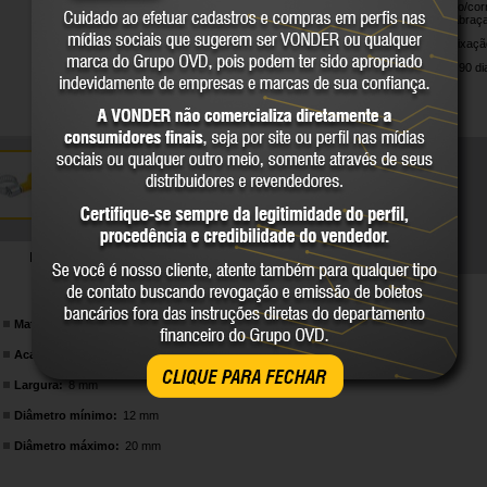
contra oxidação/corr
desaperto da abraça
Indicada para fixaç
Garantia legal: 90 di
DETALHES TÉCNICOS
Material:
Aço carbono
Acabamento:
Zincado
CLIQUE PARA FECHAR
Largura:
8 mm
Diâmetro mínimo:
12 mm
Diâmetro máximo:
20 mm