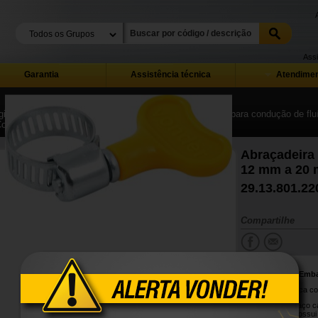
Assi
Garantia
Assistência técnica
Atendimen
ina Inicial
| ...
| Mangueiras, tubos, conexões, válvulas para condução de fl
Conexões e acessórios para mangueiras
Abraçadeira 
12 mm a 20
29.13.801.22
Compartilhe
Conteúdo da Emb
1 Cartela plástica c
Produzida em aço ca
durabilidade. Possu