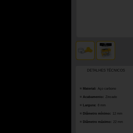
DETALHES TÉCNICOS
Material:
Aço carbono
Acabamento:
Zincado
Largura:
8 mm
Diâmetro mínimo:
12 mm
Diâmetro máximo:
22 mm