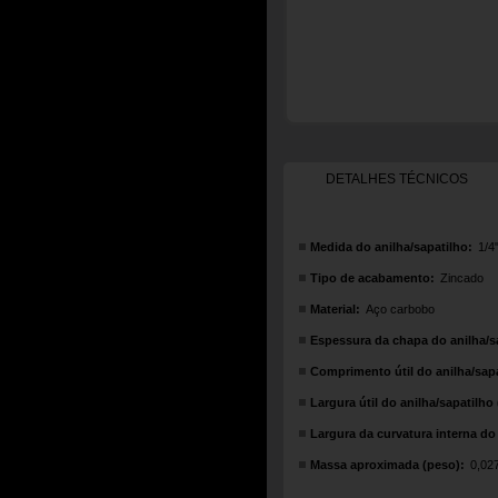
DETALHES TÉCNICOS
Medida do anilha/sapatilho:
1/4
Tipo de acabamento:
Zincado
Material:
Aço carbobo
Espessura da chapa do anilha/sa
Comprimento útil do anilha/sapa
Largura útil do anilha/sapatilho 
Largura da curvatura interna do 
Massa aproximada (peso):
0,02