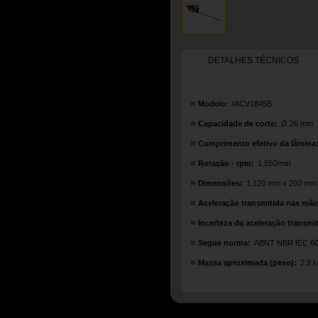
DETALHES TÉCNICOS
Modelo:
IACV1845B
Capacidade de corte:
Ø 26 mm
Comprimento efetivo da lâmina
Rotação - rpm:
1.550/min
Dimensões:
1.120 mm x 200 mm
Aceleração transmitida nas mãos
Incerteza da aceleração transmi
Segue norma:
ABNT NBR IEC 607
Massa aproximada (peso):
2,8 k