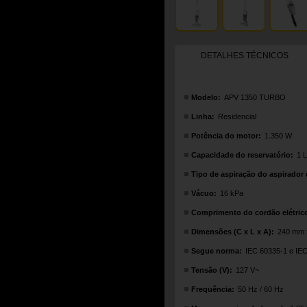
DETALHES TÉCNICOS
Modelo:
APV 1350 TURBO
Linha:
Residencial
Potência do motor:
1.350 W
Capacidade do reservatório:
1 L
Tipo de aspiração do aspirador 
Vácuo:
16 kPa
Comprimento do cordão elétrico
Dimensões (C x L x A):
240 mm 
Segue norma:
IEC 60335-1 e IE
Tensão (V):
127 V~
Frequência:
50 Hz / 60 Hz