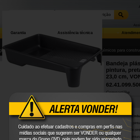
Assi
Garantia
Assistência técnica
Atendimen
ina Inicial
| ...
| Ferramentas, equipamentos, produtos químicos para construç
Bandeja plás
pintura, pret
23,0 cm, V
62.41.099.50
Compartilhe
Conteúdo da Emb
1 Bandeja para pintu
Prática, facilita a pi
Indicada para pintur