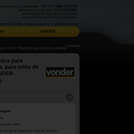
Assistência ao Consumidor - ASCON |
0800 723 4762
Atendimento Comercial -
(41) 2101 0550
Atendimento de segunda a sexta-feira
Das 08:00 às 18:00 (exceto feriados)
|
|
stência Técnica
Fale Conosco
Trabalhe Conosco
to
VONDER
« VOLTAR
ão civil
| Produtos para pintura predial
tica para
a, para rolos de
ONDER
0
alagem:
ra.
ntura com rolos.
as em geral, ideal para rolos de 23,0 cm.