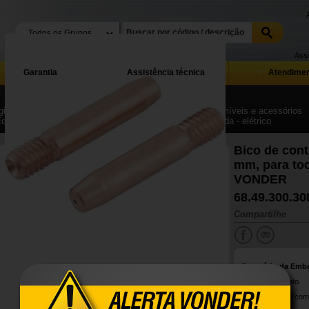
Assi
Garantia
Assistência técnica
Atendimen
ina Inicial
| ...
| Equipamentos para solda, corte, consumíveis e acessórios
Equipamentos, acessórios e peças de reposição para solda - elétrico
Bico de cont
mm, para to
VONDER
68.49.300.30
Compartilhe
Conteúdo da Emb
1 Bico de contato.
Produto original com 