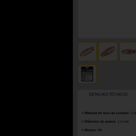
DETALHES TÉCNICOS
Material do bico de contato:
Cob
Diâmetro do arame:
1,6 mm
Rosca:
M8