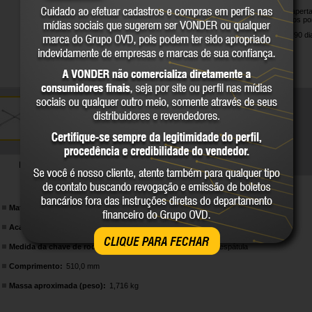
Indicada para aperta
em um dos lados pont
Garantia legal: 90 di
DETALHES TÉCNICOS
Material:
Aço cromo vanádio
Acabamento:
Cromado
CLIQUE PARA FECHAR
Medida da chave de roda:
17,0 mm x 19,0 mm x 21,0 mm x espátula
Comprimento:
510,0 mm
Massa aproximada (peso):
1,716 kg