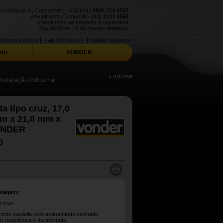
Assistência ao Consumidor - ASCON |
0800 723 4762
Atendimento Comercial -
(41) 2101 0550
Atendimento de segunda a sexta-feira
Das 08:00 às 18:00 (exceto feriados)
|
|
stência Técnica
Fale Conosco
Trabalhe Conosco
to
VONDER
« VOLTAR
stalação industrial
a tipo cruz, 17,0
m x 21,0 mm x
VONDER
0
alagem:
o cruz.
cromo vanádio com acabamento cromado,
 resistência e durabilidade.