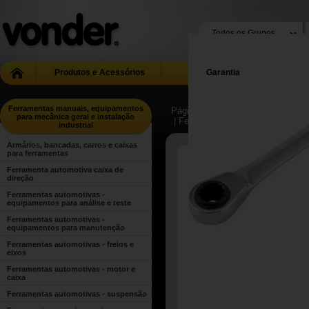
Produtos e Acessórios
Garantia
Ferramentas manuais, equipamentos
Página Inicial
| ...
| Ferramentas m
para mecânica geral e instalação
| Ferramentas manuais para uso g
industrial
Armários, bancadas, carros e caixas
para ferramentas
Ferramenta automotiva caixa de
direção
Ferramentas automotivas -
equipamentos para análise e teste
Ferramentas automotivas -
equipamentos para manutenção
Ferramentas automotivas - freios e
eixos
Ferramentas automotivas - motor e
caixa
Ferramentas automotivas - suspensão