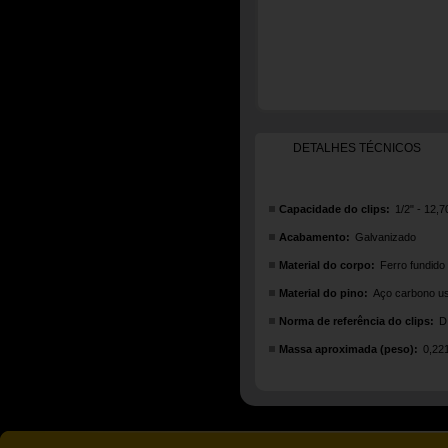
DETALHES TÉCNICOS
Capacidade do clips:
1/2" - 12,
Acabamento:
Galvanizado
Material do corpo:
Ferro fundido
Material do pino:
Aço carbono u
Norma de referência do clips:
D
Massa aproximada (peso):
0,22