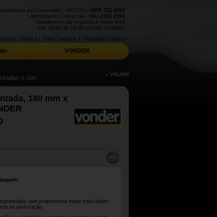
Assistência ao Consumidor - ASCON |
0800 723 4762
Atendimento Comercial -
(41) 2101 0550
Atendimento de segunda a sexta-feira
Das 08:00 às 18:00 (exceto feriados)
|
|
stência Técnica
Fale Conosco
Trabalhe Conosco
to
VONDER
« VOLTAR
ntadas e cbn
ntada, 180 mm x
ONDER
0
alagem:
.
egmentada, que proporciona maior velocidade,
ência na perfuração.