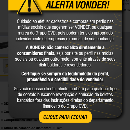
Indicada para perfu
lajes e alvenaria em
Garantia legal: 90 di
DETALHES TÉCNICOS
Diâmetro:
180 mm
Comprimento:
450 mm
CLIQUE PARA FECHAR
Comprimento útil:
400 mm
Altura da camada de diamante:
10 mm