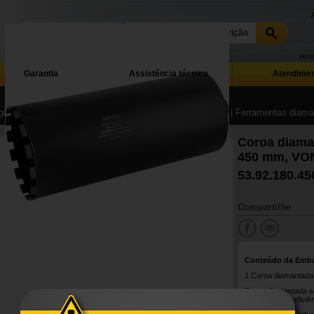
Assi
Garantia
Assistência técnica
Atendimen
ina Inicial
| ...
| Abrasivos, polimento e pintura industrial
| Ferramentas diama
Coroa diama
450 mm, V
53.92.180.45
Compartilhe
Conteúdo da Emb
1 Coroa diamantada
Coroa diamantada s
durabilidade e efici