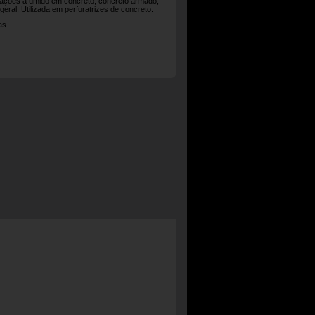
rações a úmido em concreto, concreto armado,
 geral. Utilizada em perfuratrizes de concreto.
as