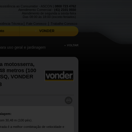
Assistência ao Consumidor - ASCON |
0800 723 4762
Atendimento Comercial -
(41) 2101 0550
Atendimento de segunda a sexta-feira
Das 08:00 às 18:00 (exceto feriados)
|
|
stência Técnica
Fale Conosco
Trabalhe Conosco
to
VONDER
« VOLTAR
para uso geral e jardinagem
a motosserra,
48 metros (100
15SQ, VONDER
8
alagem:
com 30,48 m (100 pés).
rada é a melhor combinação de velocidade e