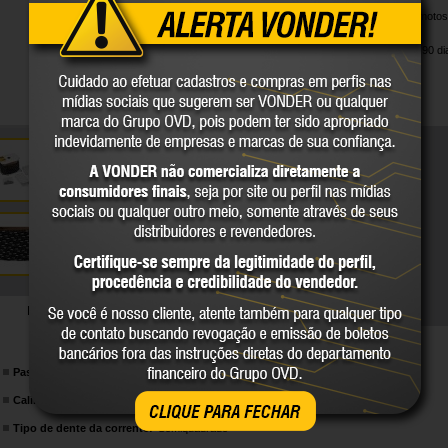
Indicado para motoss
mm).
Garantia legal: 90 di
DETALHES TÉCNICOS
Passo da corrente.:
0.325"
Calibre da corrente:
0.058" - 1,5 mm
CLIQUE PARA FECHAR
Tipo de dente da corrente:
Semiquadrado