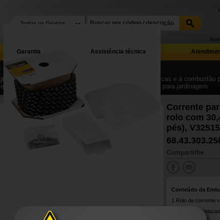
Assi
Garantia
Assistência técnica
Atendimen
ina Inicial
| ...
| Ferramentas elétricas, bateria, pneumáticas e à combustão 
Ferramentas elétricas, bateria, pneumáticas e combustão para jardinagem
Corrente par
rolo com 30,
pés), V325
68.43.303.25
Compartilhe
Conteúdo da Emb
1 Rolo de corrente 
A corrente semiquad
durabilidade.