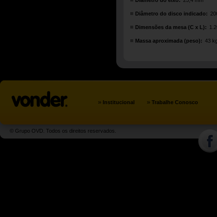
Diâmetro do eixo:
25,4 mm
Diâmetro do disco indicado:
20
Dimensões da mesa (C x L):
1.
Massa aproximada (peso):
43 k
»
»
Institucional
Trabalhe Conosco
© Grupo OVD. Todos os direitos reservados.