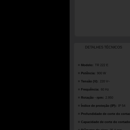
DETALHES TÉCNICOS
Modelo:
TR 222 E
Potência:
900 W
Tensão (V):
220 V~
Frequência:
60 Hz
Rotação - rpm:
2.950
Índice de proteção (IP):
IP 54
Profundidade de corte do corta
Capacidade de corte do cortado