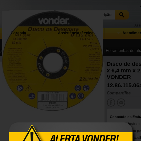
Assi
Garantia
Assistência técnica
Atendimen
ina Inicial
| ...
| Abrasivos, polimento e pintura industrial
| Ferramentas de afi
Disco de de
x 6,4 mm x 
VONDER
12.86.115.06
Compartilhe
Conteúdo da Emb
1 Disco de desbaste
Possui excelente pe
Indicado para traba