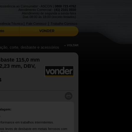
Assistência ao Consumidor - ASCON |
0800 723 4762
Atendimento Comercial -
(41) 2101 0550
Atendimento de segunda a sexta-feira
Das 08:00 às 18:00 (exceto feriados)
|
|
stência Técnica
Fale Conosco
Trabalhe Conosco
to
VONDER
« VOLTAR
ação, corte, desbaste e acessórios
sbaste 115,0 mm
22,23 mm, DBV,
4
alagem:
.
rformance em trabalhos intermitentes.
lhos leves de desbaste em metais ferrosos com