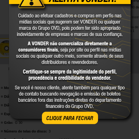
esmerilhadeiras ang
Garantia legal: 90 di
Manual de Inst
FDS - Ficha de
segurança 1
DETALHES TÉCNICOS
Modelo:
DBV
Diâmetro externo do disco de desbaste:
115 mm (4.1/2")
Diâmetro do furo:
22,23 mm - 7/8"
Espessura:
6,4 mm - +/- 1/4"
CLIQUE PARA FECHAR
Grão:
G 30
Número de telas do disco:
3