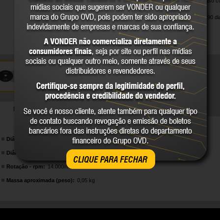
Indicado para uso 
e granito.
Garantia legal: 90 di
DETALHES TÉCNICOS
Diâmetro:
4" - 101 mm
Diâmetro do furo:
18 mm
CLIQUE PARA FECHAR
Rotação - rpm:
14.000/min
Massa aproximada (peso):
0,05 kg