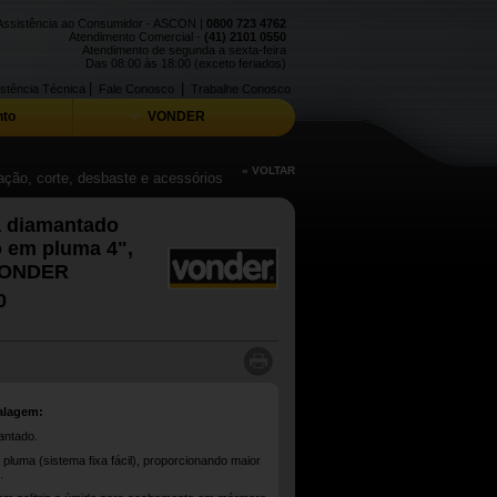
Assistência ao Consumidor - ASCON |
0800 723 4762
Atendimento Comercial -
(41) 2101 0550
Atendimento de segunda a sexta-feira
Das 08:00 às 18:00 (exceto feriados)
|
|
stência Técnica
Fale Conosco
Trabalhe Conosco
to
VONDER
« VOLTAR
ação, corte, desbaste e acessórios
a diamantado
 em pluma 4",
 VONDER
0
alagem:
antado.
pluma (sistema fixa fácil), proporcionando maior
.