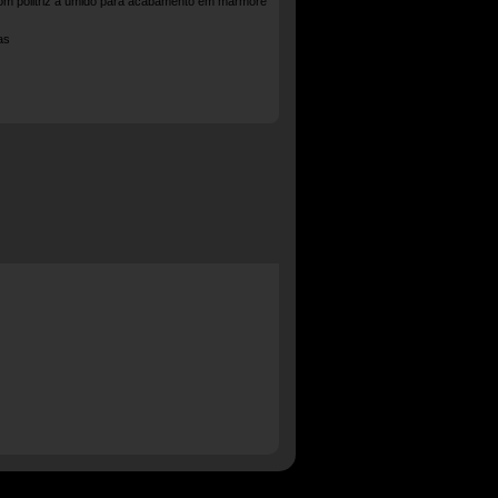
com politriz a úmido para acabamento em mármore
as