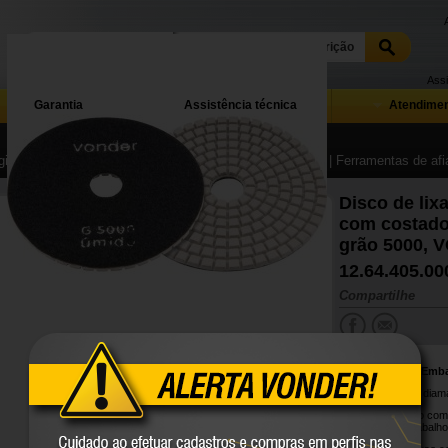
Assi
Garantia
Assistência técnica
Atendimen
ina Inicial
| ...
| Abrasivos, polimento e pintura industrial
| Ferramentas de afi
Disco de lix
com costado
grão 5000,
12.64.405.00
Compartilhe
Conteúdo da Emb
1 Disco de lixa diam
Possui costado com 
agilidade no trabalho