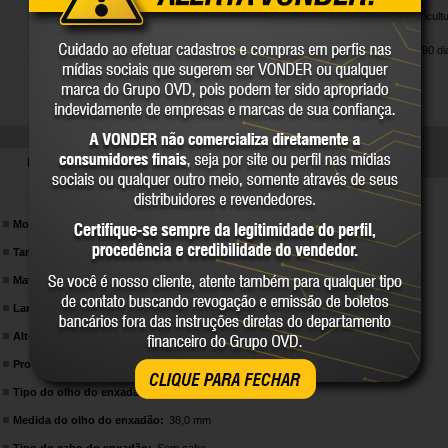
Utilizado na agricul
valas.
Garantia legal: 90 di
DETALHES TÉCNICOS
Modelo do enxadão:
Largo
Tamanho:
2
Material:
Aço SAE 1070
Largura do enxadão:
135 mm
Altura do enxadão:
205 mm
Processo de fabricação do enxadão:
Estampado
CLIQUE PARA FECHAR
Tipo do olho do enxadão:
Redondo
Medida do olho do enxadão:
38,0 mm