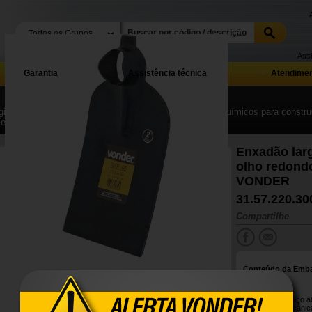
Assi
Garantia
Assistência técnica
Atendimen
ina Inicial
| ...
| Ferramentas, equipamentos, produtos químicos para construç
Ferramentas manuais para construção
Enxadão lar
olho redond
VONDER
31.57.220.30
Compartilhe
Conteúdo da Emb
1 Enxadão.
Fabricado em aço al
resistência mecânic