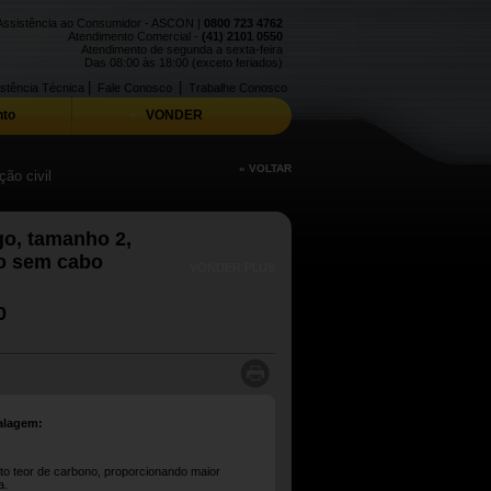
Assistência ao Consumidor - ASCON |
0800 723 4762
Atendimento Comercial -
(41) 2101 0550
Atendimento de segunda a sexta-feira
Das 08:00 às 18:00 (exceto feriados)
|
|
stência Técnica
Fale Conosco
Trabalhe Conosco
to
VONDER
« VOLTAR
ão civil
go, tamanho 2,
o sem cabo
VONDER PLUS
0
alagem:
to teor de carbono, proporcionando maior
a.