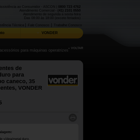
Assistência ao Consumidor - ASCON |
0800 723 4762
Atendimento Comercial -
(41) 2101 0550
Atendimento de segunda a sexta-feira
Das 08:00 às 18:00 (exceto feriados)
|
|
stência Técnica
Fale Conosco
Trabalhe Conosco
to
VONDER
« VOLTAR
 acessórios para máquinas operatrizes
entes de
duro para
po caneco, 35
dentes, VONDER
5
alagem:
e vídea/metal duro.