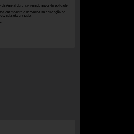
ídea/metal duro, conferindo maior durabilidade.
lhos em madeira e derivados na colocação de
co, utilizada em tupia.
as