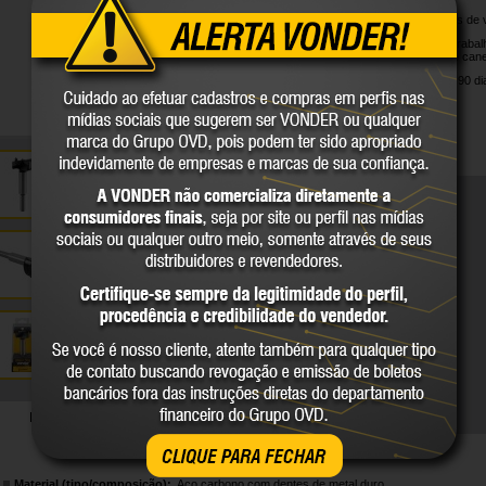
Possui 2 dentes de v
Indicada para traba
dobradiças tipo cane
Garantia legal: 90 di
DETALHES TÉCNICOS
CLIQUE PARA FECHAR
Material (tipo/composição):
Aço carbono com dentes de metal duro