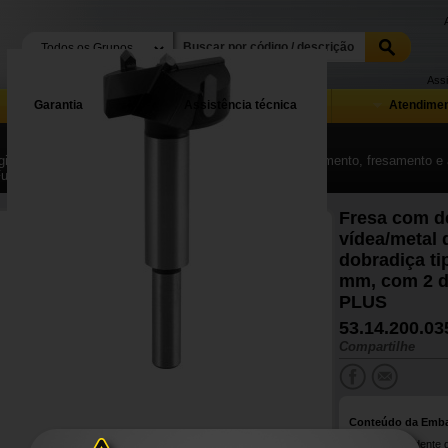
Assi
Garantia
Assistência técnica
Atendimen
ina Inicial
| ...
| Ferramentas de corte, furação, rosqueamento, fresamento e
Furação
Fresa com d
vídea/metal 
dobradiça ti
mm, com 2 
PLUS
53.14.200.03
Compartilhe
Conteúdo da Emb
1 Fresa com dente d