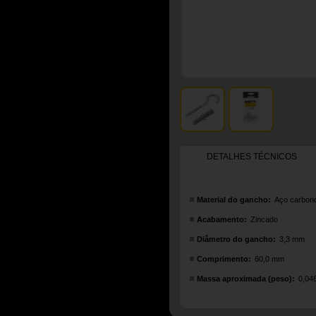
DETALHES TÉCNICOS
Material do gancho:
Aço carbon
Acabamento:
Zincado
Diâmetro do gancho:
3,3 mm
Comprimento:
60,0 mm
Massa aproximada (peso):
0,04