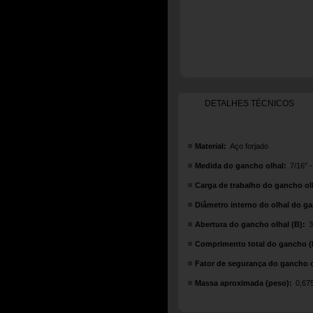
DETALHES TÉCNICOS
Material:
Aço forjado
Medida do gancho olhal:
7/16" 
Carga de trabalho do gancho ol
Diâmetro interno do olhal do ga
Abertura do gancho olhal (B):
3
Comprimento total do gancho (
Fator de segurança do gancho o
Massa aproximada (peso):
0,67