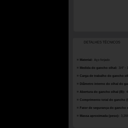
DETALHES TÉCNICOS
Material:
Aço forjado
Medida do gancho olhal:
3/4" -
Carga de trabalho do gancho ol
Diâmetro interno do olhal do ga
Abertura do gancho olhal (B):
4
Comprimento total do gancho (
Fator de segurança do gancho o
Massa aproximada (peso):
3,26