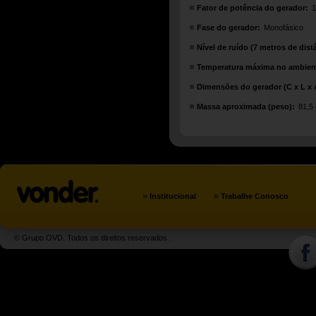
Fator de potência do gerador:
1
Fase do gerador:
Monofásico
Nível de ruído (7 metros de dist
Temperatura máxima no ambient
Dimensões do gerador (C x L x 
Massa aproximada (peso):
81,5
»
»
Institucional
Trabalhe Conosco
© Grupo OVD. Todos os direitos reservados.