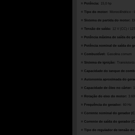
Potência:
15,0 hp
Tipo do motor:
Monocilíndrico -
Sistema de partida do motor:
El
Tensão de saída:
12 V (CC) / 12
Potência máxima de saída do ge
Potência nominal de saída do g
Combustível:
Gasolina comum
Sistema de ignição:
Transistori
Capacidade do tanque de combu
Autonomia aproximada do gerad
Capacidade de óleo no cárter:
1
Rotação do eixo do motor:
3.60
Frequência do gerador:
60 Hz
Corrente nominal do gerador (C
Corrente de saída do gerador (C
Tipo do regulador de tensão do