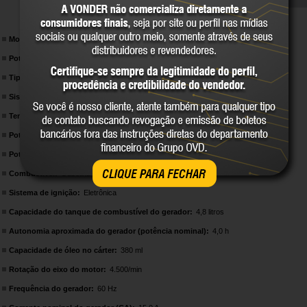
Modelo:
GIV 2020
Potência:
3,1 hp
Tipo do motor:
Monocilíndrico - OHV - 4 tempos
Sistema de partida do motor:
Manual/Retrátil
Tensão de saída:
120 V~
Potência máxima de saída do gerador:
2,0 kVA (2.000 W)
Potência nominal de saída do gerador:
1,8 kVA (1.800 W)
Combustível:
Gasolina comum
CLIQUE PARA FECHAR
Sistema de ignição:
Eletrônica
Capacidade do tanque de combustível do gerador:
4,8 litros
Autonomia aproximada do gerador (potência nominal):
4,0 h
Capacidade de óleo no cárter:
380 ml
Rotação do eixo do motor:
4.500/min
Frequência do gerador:
60 Hz