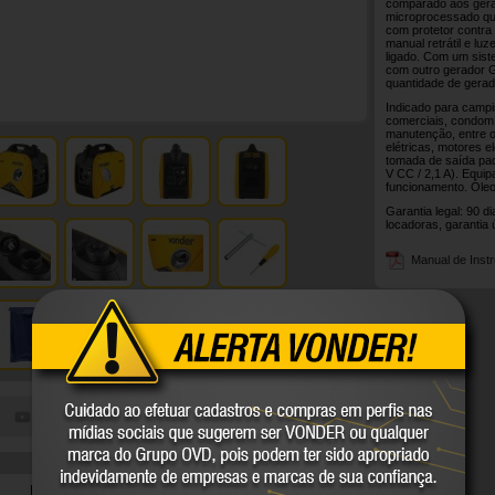
comparado aos gerad
microprocessado que
com protetor contra
manual retrátil e luz
ligado. Com um siste
com outro gerador G
quantidade de gerado
Indicado para campi
comerciais, condomí
manutenção, entre o
elétricas, motores e
tomada de saída pad
V CC / 2,1 A). Equi
funcionamento. Óle
Garantia legal: 90 d
locadoras, garantia 
Manual de Inst
DETALHES TÉCNICOS