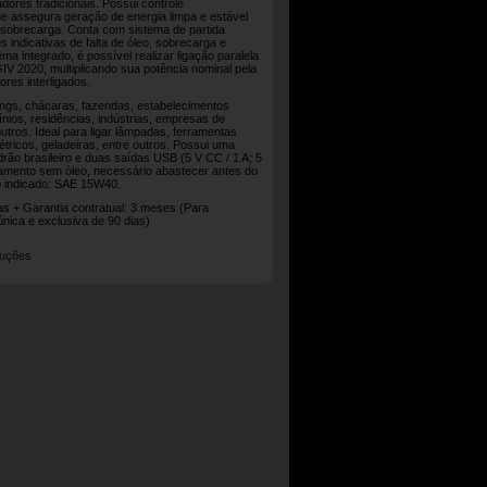
ores tradicionais. Possui controle
 assegura geração de energia limpa e estável
 sobrecarga. Conta com sistema de partida
es indicativas de falta de óleo, sobrecarga e
ma integrado, é possível realizar ligação paralela
IV 2020, multiplicando sua potência nominal pela
res interligados.
ngs, chácaras, fazendas, estabelecimentos
nios, residências, indústrias, empresas de
utros. Ideal para ligar lâmpadas, ferramentas
létricos, geladeiras, entre outros. Possui uma
rão brasileiro e duas saídas USB (5 V CC / 1 A; 5
pamento sem óleo, necessário abastecer antes do
o indicado: SAE 15W40.
ias + Garantia contratual: 3 meses (Para
única e exclusiva de 90 dias)
ruções