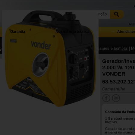
Assi
Garantia
Assistência técnica
Atendimen
ina Inicial
| ...
| Máquinas operatrizes, motores, compressores e bombas
| M
Gerador/inve
2.000 W, 120
VONDER
68.53.202.12
Compartilhe
Conteúdo da Emb
1 Gerador/inversor 
baterias.
Gerador de tecnolog
e menor consumo de 