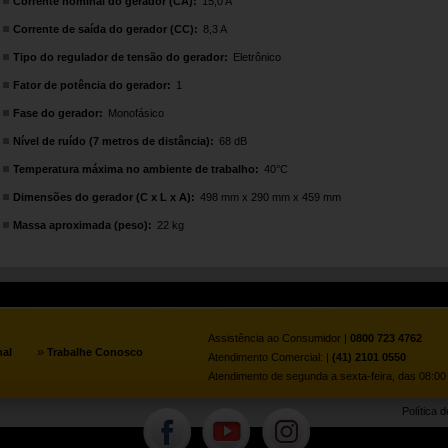
Corrente nominal do gerador (CA):
15,0 A
Corrente de saída do gerador (CC):
8,3 A
Tipo do regulador de tensão do gerador:
Eletrônico
Fator de potência do gerador:
1
Fase do gerador:
Monofásico
Nível de ruído (7 metros de distância):
68 dB
Temperatura máxima no ambiente de trabalho:
40°C
Dimensões do gerador (C x L x A):
498 mm x 290 mm x 459 mm
Massa aproximada (peso):
22 kg
Assistência ao Consumidor |
0800 723 4762
»
nal
Trabalhe Conosco
Atendimento Comercial: |
(41) 2101 0550
Atendimento de segunda a sexta-feira, das 08:00 
Política 