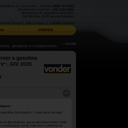
Assistência ao Consumidor - ASCON |
0800 723 4762
Atendimento Comercial -
(41) 2101 0550
Atendimento de segunda a sexta-feira
Das 08:00 às 18:00 (exceto feriados)
|
|
stência Técnica
Fale Conosco
Trabalhe Conosco
to
VONDER
« VOLTAR
otores, geradores e complementos
rsor a gasolina
 V~, GIV 2020
7
alagem:
a gasolina. Acompanha: 1 cabo para carregar
ia do tipo inversor, que proporciona menor ruído
combustível, sendo mais leve e eficiente se