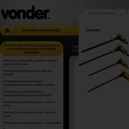
Produtos e Acessórios
Garantia
Ferramentas manuais, equipamentos
Página Inicial
| ...
| Ferramentas m
para mecânica geral e instalação
| Ferramentas manuais para uso g
industrial
Armários, bancadas, carros e caixas
para ferramentas
Ferramenta automotiva caixa de
direção
Ferramentas automotivas -
equipamentos para análise e teste
Ferramentas automotivas -
equipamentos para manutenção
Ferramentas automotivas - freios e
eixos
Ferramentas automotivas - motor e
caixa
Ferramentas automotivas - suspensão