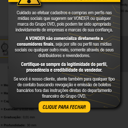
Indicado para medi
Garantia legal: 90 d
DETALHES TÉCNICOS
Modelo:
ME-010
Material das pontas de medição do medidor de espessura:
Cerâmica
Capacidade:
0 a 10 mm
CLIQUE PARA FECHAR
Exatidão:
± 0,02 mm
Graduação:
0,01 mm
Profundidade:
30 mm