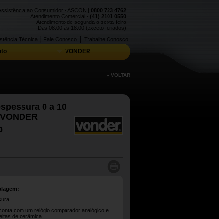
Assistência ao Consumidor - ASCON |
0800 723 4762
Atendimento Comercial -
(41) 2101 0550
Atendimento de segunda a sexta-feira
Das 08:00 às 18:00 (exceto feriados)
|
|
stência Técnica
Fale Conosco
Trabalhe Conosco
to
VONDER
« VOLTAR
spessura 0 a 10
, VONDER
0
alagem:
sura.
 conta com um relógio comparador analógico e
eitas de cerâmica.