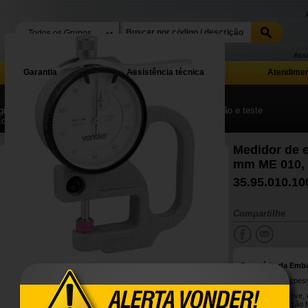
Assi
Garantia
Assistência técnica
Atendimen
ina Inicial
| ...
| Equipamentos e instrumentos de medição e teste
Equipamentos e instrumentos para medição e acessórios
Medidor de e
mm ME 010
35.95.010.10
Compartilhe
Conteúdo da Emb
1 Medidor de espes
Possui design leve,
pontas de medição f