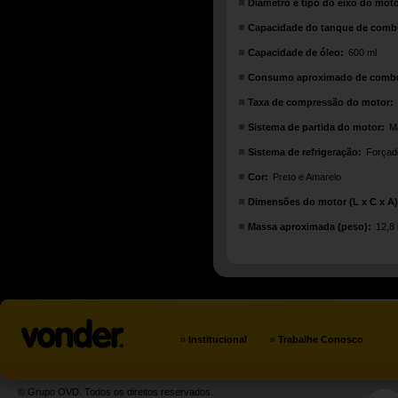
Diâmetro e tipo do eixo do moto
Capacidade do tanque de combu
Capacidade de óleo:
600 ml
Consumo aproximado de combu
Taxa de compressão do motor:
Sistema de partida do motor:
Ma
Sistema de refrigeração:
Forçad
Cor:
Preto e Amarelo
Dimensões do motor (L x C x A)
Massa aproximada (peso):
12,8
»
»
Institucional
Trabalhe Conosco
© Grupo OVD. Todos os direitos reservados.