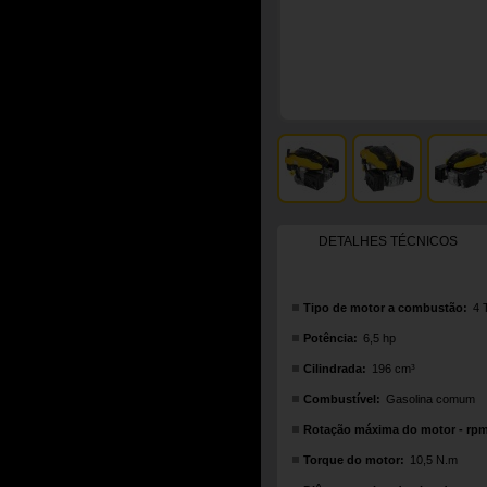
DETALHES TÉCNICOS
Tipo de motor a combustão:
4 
Potência:
6,5 hp
Cilindrada:
196 cm³
Combustível:
Gasolina comum
Rotação máxima do motor - rp
Torque do motor:
10,5 N.m